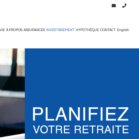
VIE
À PROPOS
ASSURANCES
INVESTISSEMENT
HYPOTHÈQUE
CONTACT
English