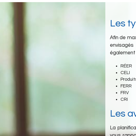
Les t
Afin de ma
envisagés 
également ê
RÉER
CELI
Produit
FERR
FRV
CRI
Les a
La planific
vous rappo