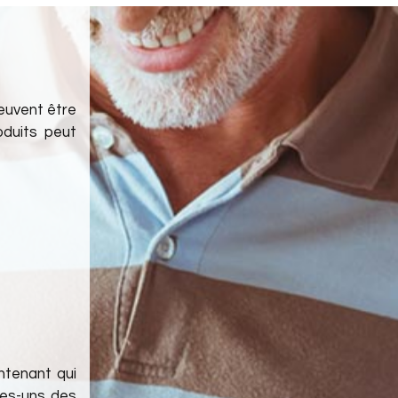
euvent être
oduits peut
intenant qui
ues-uns des