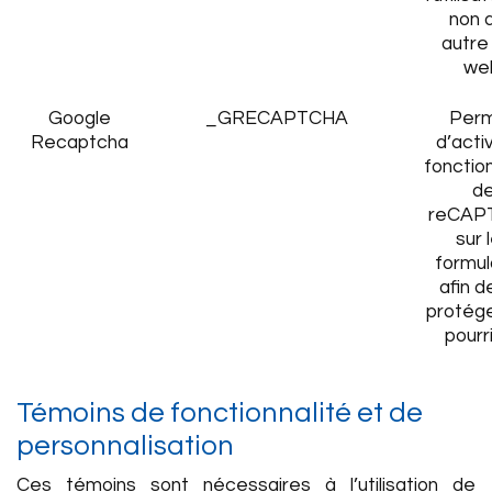
non d
autre 
we
Google
_GRECAPTCHA
Per
Recaptcha
d’activ
fonction
d
reCAP
sur 
formul
afin d
protég
pourri
Témoins de fonctionnalité et de
personnalisation
Ces témoins sont nécessaires à l’utilisation de