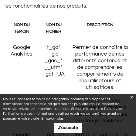
les fonctionnalités de nos produits.
NOM DU
NOM DU
DESCRIPTION
TÉMOIN
FICHIER
Google
t_ga*
Permet de connaître la
Analytics
_gid
performance de nos
_gac_*
différents contenus et
__utm*
de comprendre les
_gat_UA
comportements de
nos utilisateurs et
utilisatrices.
Nous utilisons les témoins de navigation (cookies) afin d'opérer et
Visitez cette page
d’améliorer nos services ainsi qu'à des fins publicitaires. Le respect de
pour vous soustraire à
votre vie privée est important pour nous. Si vous n'êtes pas à l'aise avec
l'utilisation des témoins
l'utilisation de ces informations, veuillez revoir vos paramètres avant de
poursuivre votre visite.
En savoir plus
de Google Analytics.
J'accepte
Google
_gcl_dc
Permet de connaître la