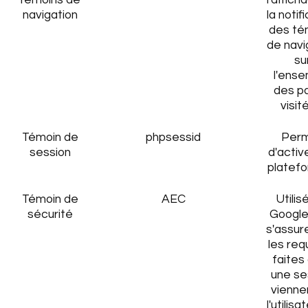
témoins de
l'affich
navigation
la notif
des té
de navi
su
l'ens
des p
visit
Témoin de
phpsessid
Per
session
d'activ
platef
Témoin de
AEC
Utilis
sécurité
Google
s'assur
les re
faites
une se
vienne
l'utilisa